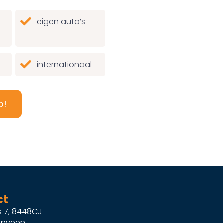
eigen auto’s
internationaal
p!
ct
s 7, 8448CJ
enveen