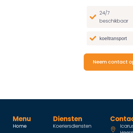
24/7
beschikbaar
koeltransport
Neem contact o
Menu
Diensten
Conta
Home
Koeriersdiensten
Icaru
Heer